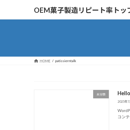
コ
ナ
OEM菓子製造リピート率ト
ン
ビ
テ
ゲ
ン
ー
ツ
シ
へ
ョ
ス
ン
キ
に
ッ
移
HOME
patissierntalk
プ
動
Hello
未分類
2025年
Wor
コンテ