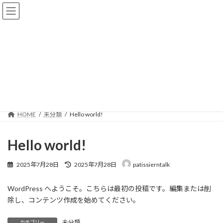
コ
ナ
OEM菓子製造リピート率トップレベル！！
ン
ビ
全国ご相談可能な小ロット対応！！商品開
テ
ゲ
ン
ー
発もワンストップ！！
ツ
シ
へ
ョ
ス
ン
未分類
キ
に
ッ
移
プ
動
HOME
未分類
Hello world!
Hello world!
最
2025年7月28日
2025年7月28日
patissierntalk
終
更
WordPress へようこそ。こちらは最初の投稿です。編集または削
新
日
除し、コンテンツ作成を始めてください。
時
:
未分類
カテゴリー